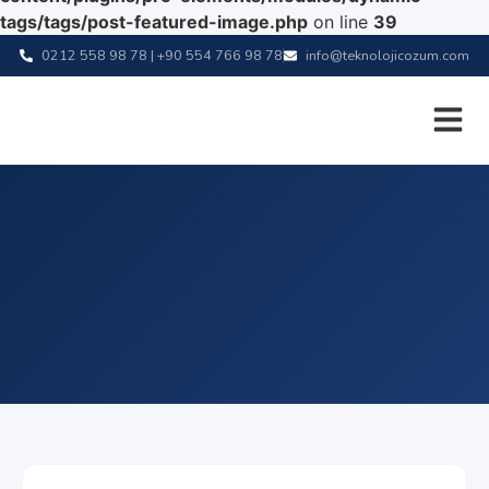
tags/tags/post-featured-image.php
on line
39
0212 558 98 78 | +90 554 766 98 78
info@teknolojicozum.com