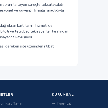
ı sorun ilerleyen süreçte tekrarlayabilir.
esyonel ve güvenilir firmalar aracılığıyla
rdağ ekran kartı tamiri hizmeti de
lgili ve tecrübeli teknisyenler tarafından
gisayarına kavuşuyor.
sı gereken site üzerinden irtibat
METLER
KURUMSAL
ran Kartı Tamiri
Kurumsal