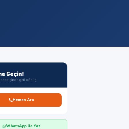
me Geçin!
saat içinde geri dönüş
Hemen Ara
WhatsApp ile Yaz