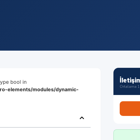
İletişi
type bool in
Ortalama 1 
/pro-elements/modules/dynamic-