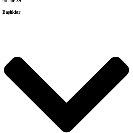
on line
39
Başlıklar