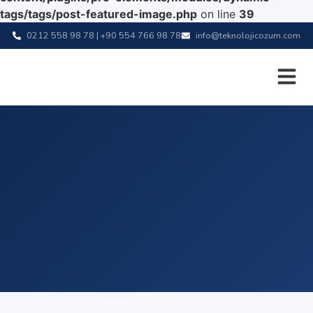
tags/tags/post-featured-image.php
on line
39
0212 558 98 78 | +90 554 766 98 78
info@teknolojicozum.com