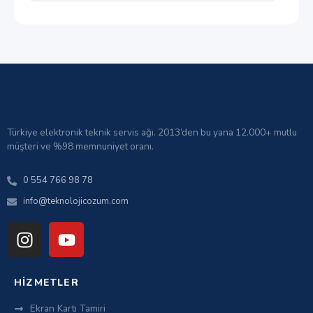
Türkiye elektronik teknik servis ağı. 2013’den bu yana 12.000+ mutlu
müşteri ve %98 memnuniyet oranı.
0 554 766 98 78
info@teknolojicozum.com
HIZMETLER
Ekran Kartı Tamiri