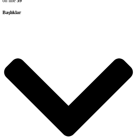
on line
39
Başlıklar