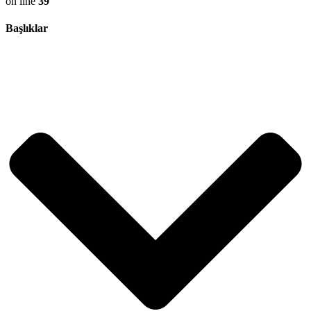
on line
39
Başlıklar