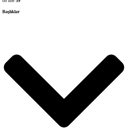
on line
39
Başlıklar