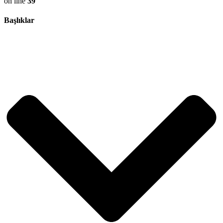
on line
39
Başlıklar