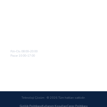
Hizmetlerimiz
Bölgelerimiz
Galeri
İletişim
7/24 DESTEK HATTI
0212 558 98 78
Pzt–Cts 08:00–20:00
Pazar 10:00–17:00
Şimdi Randevu Al
Teknoloji Çözüm · © 2026 Tüm hakları saklıdır.
Gizlilik Politikası
Kullanım Koşulları
Çerez Politikası