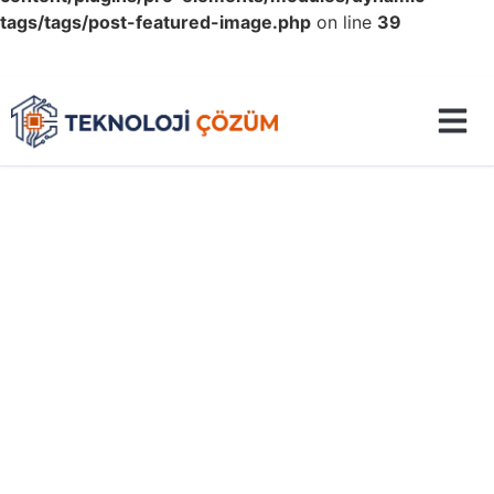
tags/tags/post-featured-image.php
on line
39
0212 558 98 78 | +90 554 766 98 78
info@teknolojicozum.com
Ekran Kartı Resetleme
(Sıfırlama) Nasıl Yapılır? Adım
Adım Rehber