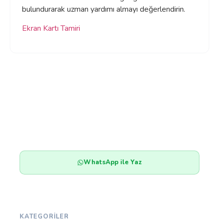
bulundurarak uzman yardımı almayı değerlendirin.
Ekran Kartı Tamiri
İletişime Geçin!
Ortalama 1 saat içinde geri dönüş
Hemen Ara
WhatsApp ile Yaz
KATEGORILER