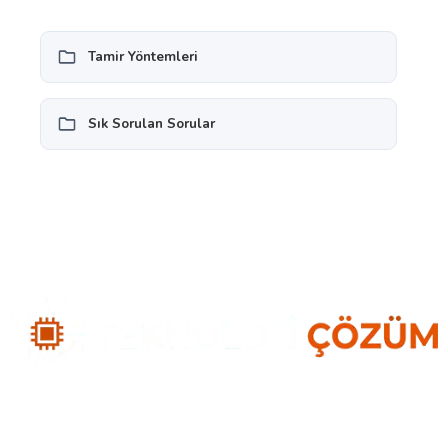
Tamir Yöntemleri
Sık Sorulan Sorular
Türkiye elektronik teknik servis ağı. 2013’den bu yana 12.000+ mutlu
müşteri ve %98 memnuniyet oranı.