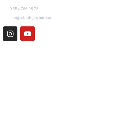
0 554 766 98 78
info@teknolojicozum.com
HIZMETLER
Ekran Kartı Tamiri
Laptop Tamiri
Macbook Tamiri
Masaüstü PC Tamiri
Notebook Tamiri
Tüm Hizmetler
KURUMSAL
Kurumsal