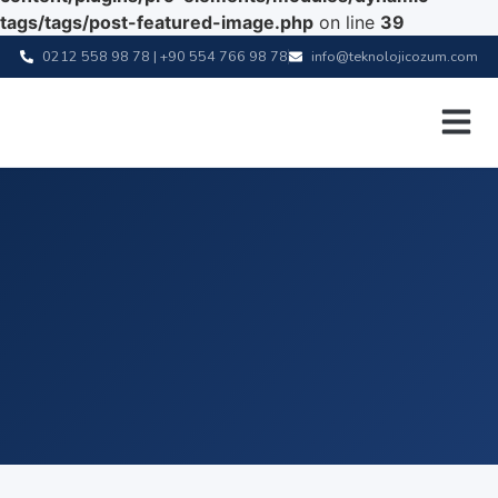
tags/tags/post-featured-image.php
on line
39
0212 558 98 78 | +90 554 766 98 78
info@teknolojicozum.com