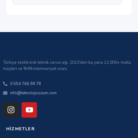
Türkiye elektronik teknik servis ağı. 2013’den bu yana 12.000+ mutlu
müşteri ve %98 memnuniyet oranı.
0 554 766 98 78
info@teknolojicozum.com
HIZMETLER