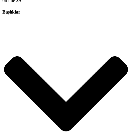
on line
39
Başlıklar