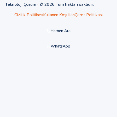
Teknoloji Çözüm · © 2026 Tüm hakları saklıdır.
Gizlilik Politikası
Kullanım Koşulları
Çerez Politikası
Hemen Ara
WhatsApp
Merhaba 👋,
Teknoloji Çözüm, Ekran Kartı Tamiri, Anakart
Tamiri
hoş geldiniz.
Size nasıl yardımcı olabiliriz?
Hemen Tıkla Konuş
Powered by
Joinchat