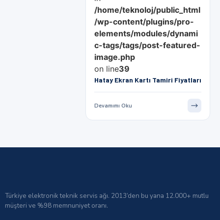
/home/teknoloj/public_html
/wp-content/plugins/pro-
elements/modules/dynami
c-tags/tags/post-featured-
image.php
on line
39
Hatay Ekran Kartı Tamiri Fiyatları
Devamımı Oku
Türkiye elektronik teknik servis ağı. 2013’den bu yana 12.000+ mutlu
müşteri ve %98 memnuniyet oranı.