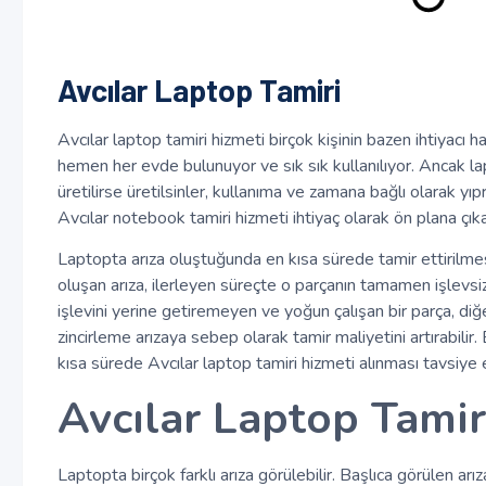
Avcılar Laptop Tamiri
Avcılar laptop tamiri hizmeti birçok kişinin bazen ihtiyac
hemen her evde bulunuyor ve sık sık kullanılıyor. Ancak la
üretilirse üretilsinler, kullanıma ve zamana bağlı olarak yı
Avcılar notebook tamiri hizmeti ihtiyaç olarak ön plana çıka
Laptopta arıza oluştuğunda en kısa sürede tamir ettirilmes
oluşan arıza, ilerleyen süreçte o parçanın tamamen işlevsi
işlevini yerine getiremeyen ve yoğun çalışan bir parça, diğe
zincirleme arızaya sebep olarak tamir maliyetini artırabili
kısa sürede Avcılar laptop tamiri hizmeti alınması tavsiye ed
Avcılar Laptop Tamir
Laptopta birçok farklı arıza görülebilir. Başlıca görülen arıza