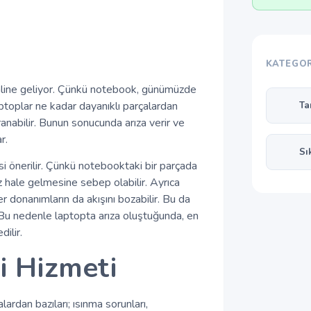
KATEGOR
ı haline geliyor. Çünkü notebook, günümüzde
ptoplar ne kadar dayanıklı parçalardan
Ta
pranabilir. Bunun sonucunda arıza verir ve
r.
Sı
i önerilir. Çünkü notebooktaki bir parçada
z hale gelmesine sebep olabilir. Ayrıca
r donanımların da akışını bozabilir. Bu da
r. Bu nedenle laptopta arıza oluştuğunda, en
ilir.
i Hizmeti
lardan bazıları; ısınma sorunları,