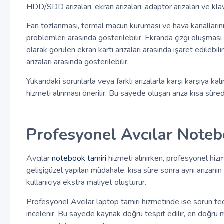
HDD/SDD arızaları, ekran arızaları, adaptör arızaları ve klavy
Fan tozlanması, termal macun kuruması ve hava kanallarının
problemleri arasında gösterilebilir. Ekranda çizgi oluşması
olarak görülen ekran kartı arızaları arasında işaret edilebil
arızaları arasında gösterilebilir.
Yukarıdaki sorunlarla veya farklı arızalarla karşı karşıya ka
hizmeti alınması önerilir. Bu sayede oluşan arıza kısa sürede
Profesyonel Avcılar Noteb
Avcılar
notebook tamiri
hizmeti alınırken, profesyonel hiz
gelişigüzel yapılan müdahale, kısa süre sonra aynı arızanın
kullanıcıya ekstra maliyet oluşturur.
Profesyonel Avcılar laptop tamiri hizmetinde ise sorun tecrü
incelenir. Bu sayede kaynak doğru tespit edilir, en doğru m