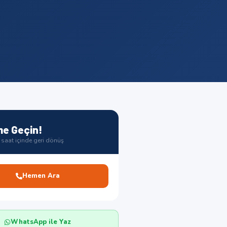
me Geçin!
saat içinde geri dönüş
Hemen Ara
WhatsApp ile Yaz