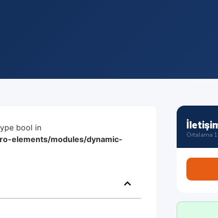
İletişi
type bool in
Ortalama 1 
/pro-elements/modules/dynamic-