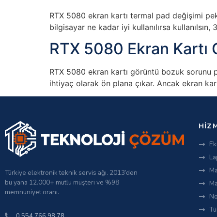
RTX 5080 ekran kartı termal pad değişimi pek 
bilgisayar ne kadar iyi kullanılırsa kullanılsın
RTX 5080 Ekran Kartı
RTX 5080 ekran kartı görüntü bozuk sorunu pek
ihtiyaç olarak ön plana çıkar. Ancak ekran kar
HIZ
Ek
La
Ma
Türkiye elektronik teknik servis ağı. 2013’den
bu yana 12.000+ mutlu müşteri ve %98
Ma
memnuniyet oranı.
No
Tü
0 554 766 98 78