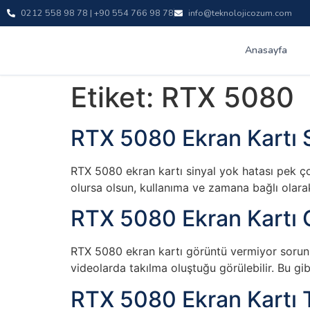
0212 558 98 78 | +90 554 766 98 78
info@teknolojicozum.com
Anasayfa
Etiket:
RTX 5080
RTX 5080 Ekran Kartı S
RTX 5080 ekran kartı sinyal yok hatası pek çok 
olursa olsun, kullanıma ve zamana bağlı olarak 
RTX 5080 Ekran Kartı 
RTX 5080 ekran kartı görüntü vermiyor sorunu
videolarda takılma oluştuğu görülebilir. Bu gib
RTX 5080 Ekran Kartı 