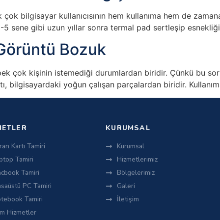
çok bilgisayar kullanıcısının hem kullanıma hem de zamana b
, 3-5 sene gibi uzun yıllar sonra termal pad sertleşip esnekliğ
 Görüntü Bozuk
 çok kişinin istemediği durumlardan biridir. Çünkü bu soru
tı, bilgisayardaki yoğun çalışan parçalardan biridir. Kullanı
METLER
KURUMSAL
ran Kartı Tamiri
Kurumsal
ptop Tamiri
Hizmetlerimiz
cbook Tamiri
Bölgelerimiz
saüstü PC Tamiri
Galeri
tebook Tamiri
İletişim
m Hizmetler