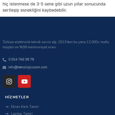
hiç istenmese de 3-5 sene gibi uzun yıllar sonucunda
sertleşip esnekliğini kaybedebilir.
Türkiye elektronik teknik servis ağı. 2013’den bu yana 12.000+ mutlu
müşteri ve %98 memnuniyet oranı.
0 554 766 98 78
info@teknolojicozum.com
HIZMETLER
Ekran Kartı Tamiri
Laptop Tamiri