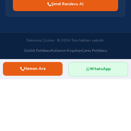
Şimdi Randevu Al
Teknoloji Çözüm · © 2026 Tüm hakları saklıdır.
Gizlilik Politikası
Kullanım Koşulları
Çerez Politikası
Hemen Ara
WhatsApp
Merhaba 👋,
Teknoloji Çözüm, Ekran Kartı Tamiri, Anakart
Tamiri
hoş geldiniz.
Size nasıl yardımcı olabiliriz?
Hemen Tıkla Konuş