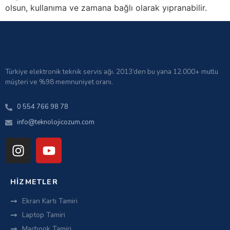
olsun, kullanıma ve zamana bağlı olarak yıpranabilir.
Türkiye elektronik teknik servis ağı. 2013’den bu yana 12.000+ mutlu
müşteri ve %98 memnuniyet oranı.
0 554 766 98 78
info@teknolojicozum.com
HIZMETLER
Ekran Kartı Tamiri
Laptop Tamiri
Macbook Tamiri