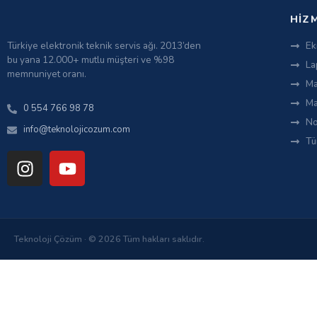
HIZ
Türkiye elektronik teknik servis ağı. 2013’den
Ek
bu yana 12.000+ mutlu müşteri ve %98
La
memnuniyet oranı.
Ma
Ma
0 554 766 98 78
No
info@teknolojicozum.com
Tü
Teknoloji Çözüm · © 2026 Tüm hakları saklıdır.