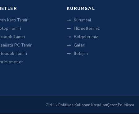
METLER
KURUMSAL
ran Kartı Tamiri
Kurumsal
ptop Tamiri
Hizmetlerimiz
cbook Tamiri
Bölgelerimiz
saüstü PC Tamiri
Galeri
tebook Tamiri
İletişim
m Hizmetler
Gizlilik Politikası
Kullanım Koşulları
Çerez Politikası