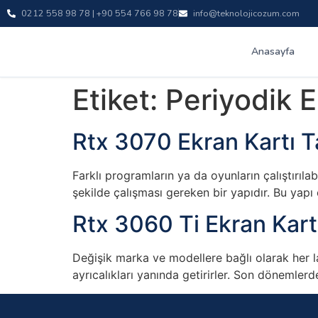
0212 558 98 78 | +90 554 766 98 78
info@teknolojicozum.com
Anasayfa
Etiket:
Periyodik E
Rtx 3070 Ekran Kartı T
Farklı programların ya da oyunların çalıştırıla
şekilde çalışması gereken bir yapıdır. Bu yapı
Rtx 3060 Ti Ekran Kart
Değişik marka ve modellere bağlı olarak her la
ayrıcalıkları yanında getirirler. Son dönemle