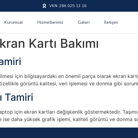
VKN: 286 025 13 16
Kurumsal
Hizmetlerimiz
Galeri
İletişim
kran Kartı Bakımı
amiri
bilmesi için bilgisayardaki en önemli parça olarak ekran kart
 özellikle görüntü kalitesi, veri işlemesi ve donma gibi soru
ı Tamiri
ptop için ekran kartları değişkenlik göstermektedir. Taşımış
rde ise daha yüksek grafik işlemi, kaliteli görüntü ve donm