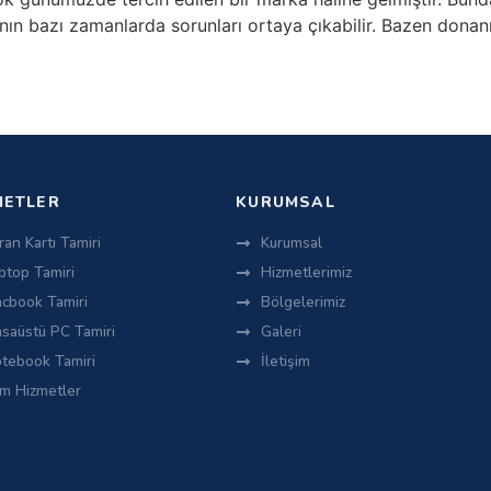
nın bazı zamanlarda sorunları ortaya çıkabilir. Bazen dona
METLER
KURUMSAL
ran Kartı Tamiri
Kurumsal
ptop Tamiri
Hizmetlerimiz
cbook Tamiri
Bölgelerimiz
saüstü PC Tamiri
Galeri
tebook Tamiri
İletişim
m Hizmetler