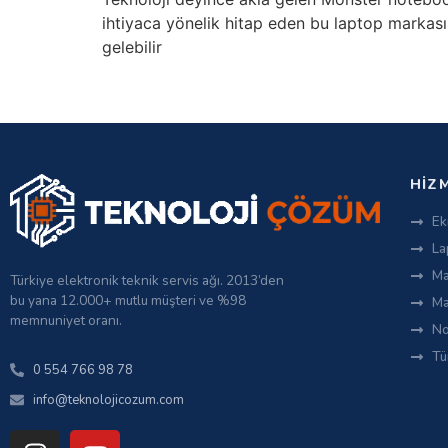
ihtiyaca yönelik hitap eden bu laptop markası
gelebilir
HIZ
Ek
La
Ma
Türkiye elektronik teknik servis ağı. 2013’den
bu yana 12.000+ mutlu müşteri ve %98
Ma
memnuniyet oranı.
No
Tü
0 554 766 98 78
info@teknolojicozum.com