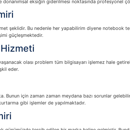
 ve donanımsal eksiğin giderilmesi noktasında profesyonel çöz
iri
et şeklidir. Bu nedenle her yapabilirim diyene notebook tesl
işimi güçleşmektedir.
 Hizmeti
aşanacak olası problem tüm bilgisayarı işlemez hale getireb
kil eder.
ka. Bunun için zaman zaman meydana bazı sorunlar gelebili
 kurtarma gibi işlemler de yapılmaktadır.
iri
 günümüzde tercih edilen bir marka haline gelmiştir. Bundan