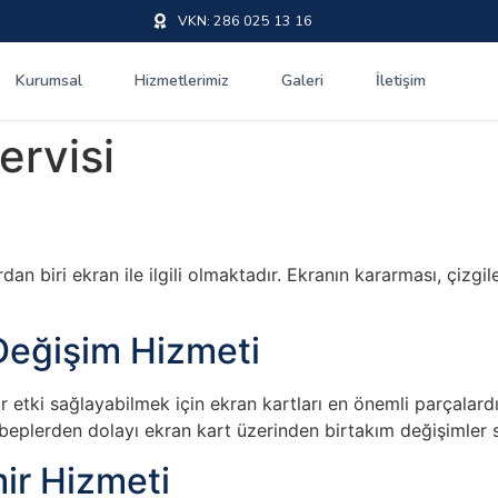
VKN: 286 025 13 16
Kurumsal
Hizmetlerimiz
Galeri
İletişim
ervisi
n biri ekran ile ilgili olmaktadır. Ekranın kararması, çizgile
Değişim Hizmeti
ir etki sağlayabilmek için ekran kartları en önemli parçalard
ebeplerden dolayı ekran kart üzerinden birtakım değişimler s
ir Hizmeti