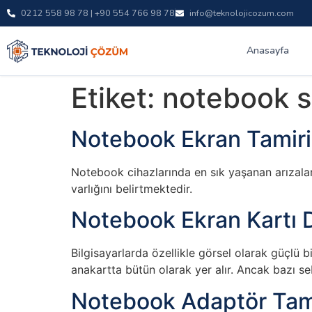
0212 558 98 78 | +90 554 766 98 78
info@teknolojicozum.com
Anasayfa
Etiket:
notebook s
Notebook Ekran Tamiri
Notebook cihazlarında en sık yaşanan arızalarda
varlığını belirtmektedir.
Notebook Ekran Kartı 
Bilgisayarlarda özellikle görsel olarak güçlü b
anakartta bütün olarak yer alır. Ancak bazı s
Notebook Adaptör Tam