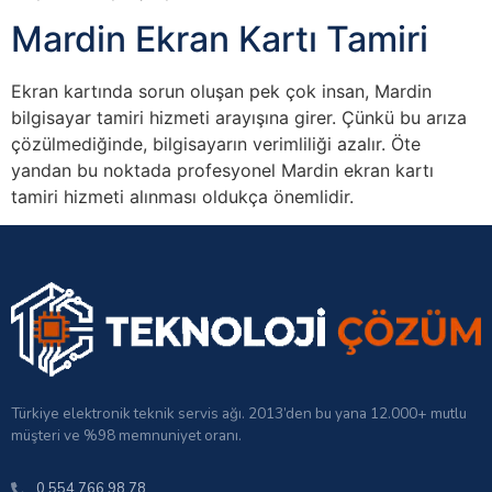
Mardin Ekran Kartı Tamiri
Ekran kartında sorun oluşan pek çok insan, Mardin
bilgisayar tamiri hizmeti arayışına girer. Çünkü bu arıza
çözülmediğinde, bilgisayarın verimliliği azalır. Öte
yandan bu noktada profesyonel Mardin ekran kartı
tamiri hizmeti alınması oldukça önemlidir.
Türkiye elektronik teknik servis ağı. 2013’den bu yana 12.000+ mutlu
müşteri ve %98 memnuniyet oranı.
0 554 766 98 78