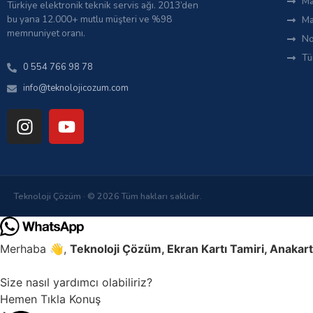
Ma
Türkiye elektronik teknik servis ağı. 2013’den
bu yana 12.000+ mutlu müşteri ve %98
Ma
memnuniyet oranı.
No
Tü
0 554 766 98 78
info@teknolojicozum.com
Teknoloji Çözüm · © 2026 Tüm hakları saklıdır.
Merhaba 👋,
Teknoloji Çözüm, Ekran Kartı Tamiri, Anakart
Size nasıl yardımcı olabiliriz?
Hemen Tıkla Konuş