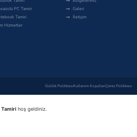
cbook Tamiri
Bölgelerimiz
saüstü PC Tamiri
Galeri
tebook Tamiri
İletişim
m Hizmetler
Gizlilik Politikası
Kullanım Koşulları
Çerez Politikası
 Tamiri
hoş geldiniz.