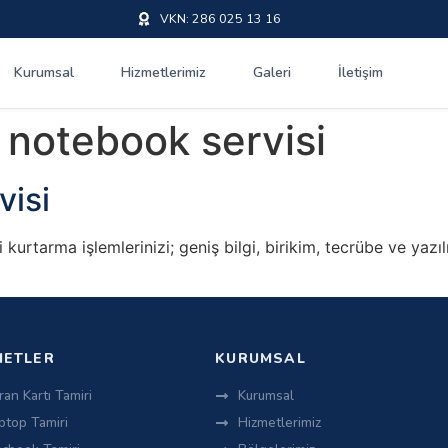
VKN: 286 025 13 16
Kurumsal
Hizmetlerimiz
Galeri
İletişim
 notebook servisi
visi
 kurtarma işlemlerinizi; geniş bilgi, birikim, tecrübe ve ya
METLER
KURUMSAL
ran Kartı Tamiri
Kurumsal
ptop Tamiri
Hizmetlerimiz