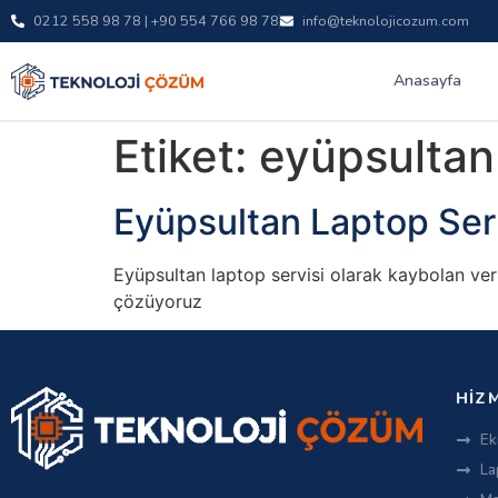
0212 558 98 78 | +90 554 766 98 78
info@teknolojicozum.com
Anasayfa
Etiket:
eyüpsultan
Eyüpsultan Laptop Ser
Eyüpsultan laptop servisi olarak kaybolan veri
çözüyoruz
HIZ
Ek
La