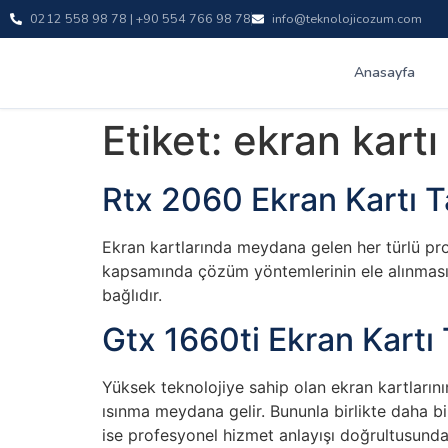
0212 558 98 78 | +90 554 766 98 78
info@teknolojicozum.com
Anasayfa
Etiket:
ekran kartı
Rtx 2060 Ekran Kartı T
Ekran kartlarında meydana gelen her türlü p
kapsamında çözüm yöntemlerinin ele alınmasıdı
bağlıdır.
Gtx 1660ti Ekran Kartı 
Yüksek teknolojiye sahip olan ekran kartlarının
ısınma meydana gelir. Bununla birlikte daha bi
ise profesyonel hizmet anlayışı doğrultusunda