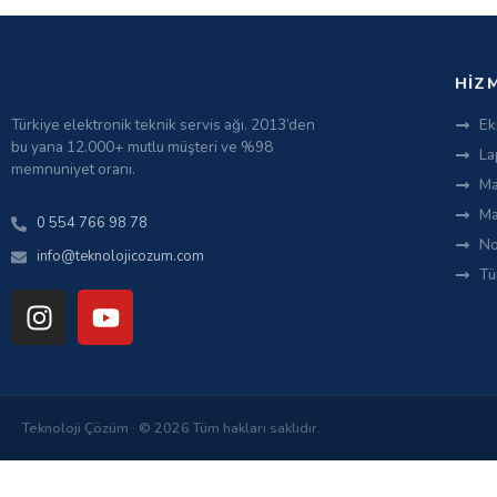
HIZ
Türkiye elektronik teknik servis ağı. 2013’den
Ek
bu yana 12.000+ mutlu müşteri ve %98
La
memnuniyet oranı.
Ma
Ma
0 554 766 98 78
No
info@teknolojicozum.com
Tü
Teknoloji Çözüm · © 2026 Tüm hakları saklıdır.