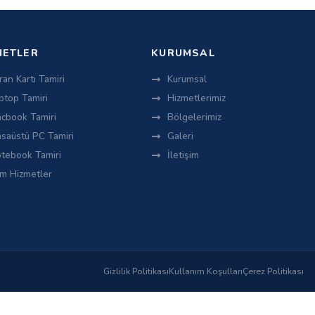
METLER
KURUMSAL
ran Kartı Tamiri
Kurumsal
ptop Tamiri
Hizmetlerimiz
cbook Tamiri
Bölgelerimiz
saüstü PC Tamiri
Galeri
tebook Tamiri
İletişim
m Hizmetler
Gizlilik Politikası
Kullanım Koşulları
Çerez Politikası