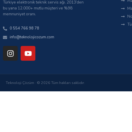
Ma
Türkiye elektronik teknik servis ağı. 2013’den
bu yana 12.000+ mutlu müşteri ve %98
Ma
memnuniyet oranı.
No
Tü
0 554 766 98 78
info@teknolojicozum.com
Teknoloji Çözüm · © 2026 Tüm hakları saklıdır.