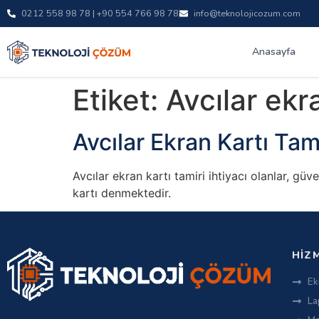
0212 558 98 78 | +90 554 766 98 78
info@teknolojicozum.com
Anasayfa
Etiket:
Avcılar ekra
Avcılar Ekran Kartı Tam
Avcılar ekran kartı tamiri ihtiyacı olanlar, gü
kartı denmektedir.
HIZ
Ek
La