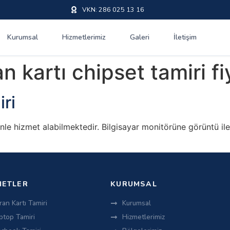
VKN: 286 025 13 16
Kurumsal
Hizmetlerimiz
Galeri
İletişim
n kartı chipset tamiri fi
iri
venle hizmet alabilmektedir. Bilgisayar monitörüne görüntü i
METLER
KURUMSAL
ran Kartı Tamiri
Kurumsal
ptop Tamiri
Hizmetlerimiz