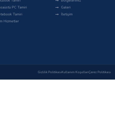
cbook Tamiri
Bölgelerimiz
saüstü PC Tamiri
Galeri
tebook Tamiri
İletişim
m Hizmetler
Gizlilik Politikası
Kullanım Koşulları
Çerez Politikası