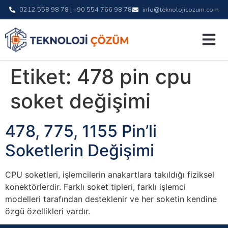
0212 558 98 78 | +90 554 766 98 78
info@teknolojicozum.com
Etiket:
478 pin cpu
soket değişimi
478, 775, 1155 Pin’li
Soketlerin Değişimi
CPU soketleri, işlemcilerin anakartlara takıldığı fiziksel
konektörlerdir. Farklı soket tipleri, farklı işlemci
modelleri tarafından desteklenir ve her soketin kendine
özgü özellikleri vardır.