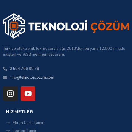
Türkiye elektronik teknik servis ağı. 2013’den bu yana 12.000+ mutlu
müşteri ve %98 memnuniyet oranı.
0 554 766 98 78
info@teknolojicozum.com
HIZMETLER
Ekran Kartı Tamiri
Laptop Tamiri