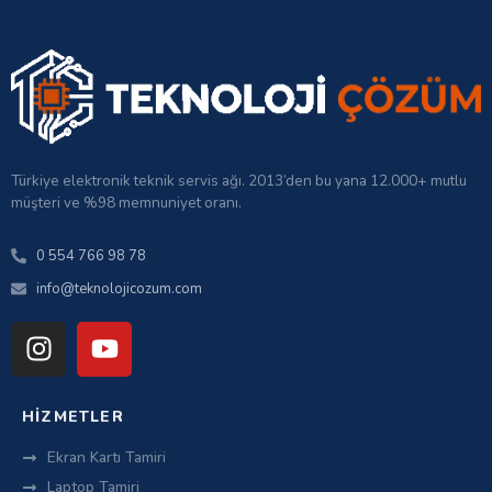
Türkiye elektronik teknik servis ağı. 2013’den bu yana 12.000+ mutlu
müşteri ve %98 memnuniyet oranı.
0 554 766 98 78
info@teknolojicozum.com
HIZMETLER
Ekran Kartı Tamiri
Laptop Tamiri