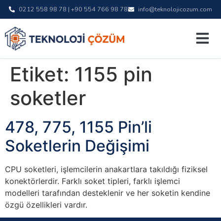
0212 558 98 78 | +90 554 766 98 78
info@teknolojicozum.com
Etiket:
1155 pin
soketler
478, 775, 1155 Pin’li
Soketlerin Değişimi
CPU soketleri, işlemcilerin anakartlara takıldığı fiziksel
konektörlerdir. Farklı soket tipleri, farklı işlemci
modelleri tarafından desteklenir ve her soketin kendine
özgü özellikleri vardır.