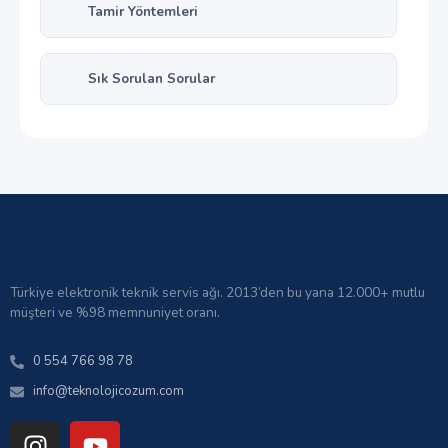
Tamir Yöntemleri
Sık Sorulan Sorular
Türkiye elektronik teknik servis ağı. 2013’den bu yana 12.000+ mutlu
müşteri ve %98 memnuniyet oranı.
0 554 766 98 78
info@teknolojicozum.com