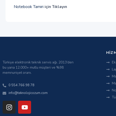
Notebook Tamiri
için Tıklayın
HIZ
Türkiye elektronik teknik servis ağı. 2013’den
Ek
bu yana 12.000+ mutlu müşteri ve %98
La
memnuniyet oranı.
Ma
Ma
0 554 766 98 78
No
info@teknolojicozum.com
Tü