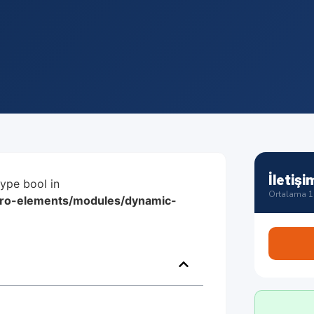
İletişi
type bool in
Ortalama 1 
/pro-elements/modules/dynamic-