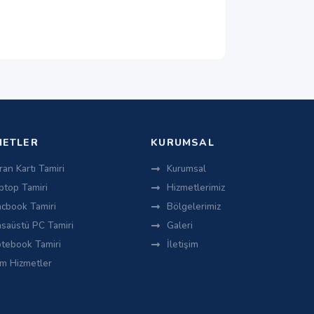
METLER
KURUMSAL
ran Kartı Tamiri
Kurumsal
ptop Tamiri
Hizmetlerimiz
cbook Tamiri
Bölgelerimiz
saüstü PC Tamiri
Galeri
tebook Tamiri
İletişim
m Hizmetler