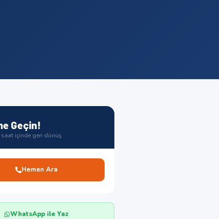
me Geçin!
saat içinde geri dönüş
Hemen Ara
WhatsApp ile Yaz